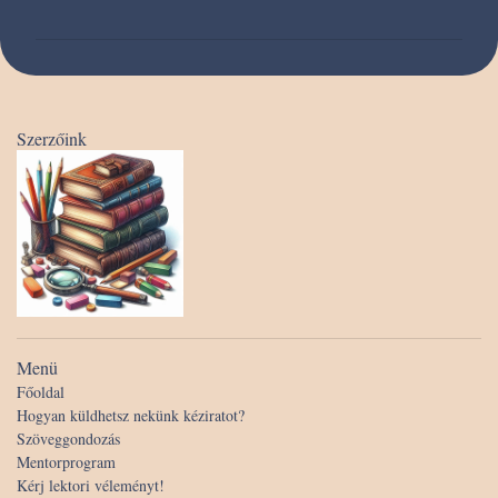
e
g
j
e
g
Szerzőink
y
z
é
s
e
k
Menü
Főoldal
Hogyan küldhetsz nekünk kéziratot?
Szöveggondozás
Mentorprogram
Kérj lektori véleményt!