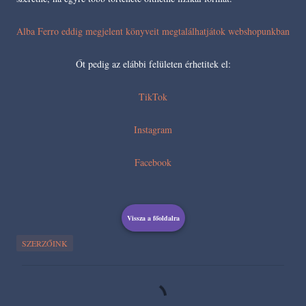
Alba Ferro eddig megjelent könyveit megtalálhatjátok webshopunkban
Őt pedig az elábbi felületen érhetitek el:
TikTok
Instagram
Facebook
Vissza a főoldalra
SZERZŐINK
M