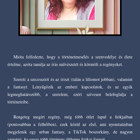
Mióta felfedezte, hogy a történetmesélés a szenvedélye és élete
értelme, azóta tanulja az írás művészetét és körmöli a regényeket.
Szereti a szecessziót és az íriszt (talán a liliomot jobban), valamint
a fantasyt. Lenyűgözik az emberi kapcsolatok, és az egyik
legmeghatározóbb, a szerelem, ezért szívesen belefoglalja a
történeteibe.
Rengeteg megírt regény, még több ötlet lapul a fiókjaiban
(pontosabban a felhőiben), ezek közül az első, ami nyomtatásban
megjelenik egy urban fantasy, a TikTok boszorkány, de nagyon
szeretné, ha egyre több története ölthetne fizikai formát.