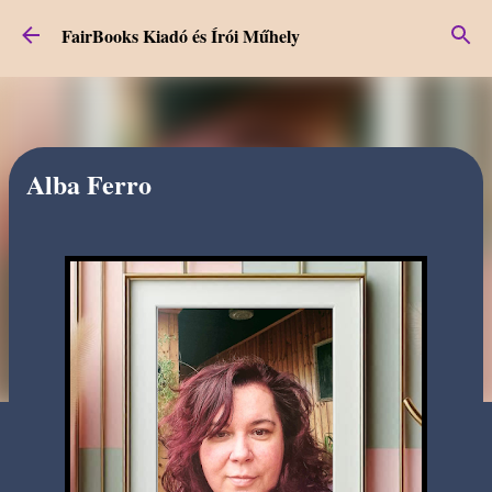
Ugrás a fő tartalomra
FairBooks Kiadó és Írói Műhely
Alba Ferro