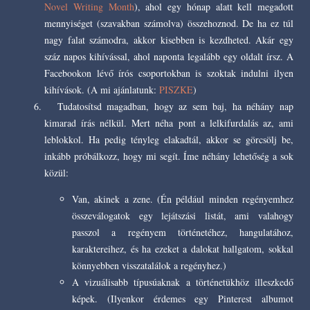
Novel Writing Month
), ahol egy hónap alatt kell megadott
mennyiséget (szavakban számolva) összehoznod. De ha ez túl
nagy falat számodra, akkor kisebben is kezdheted. Akár egy
száz napos kihívással, ahol naponta legalább egy oldalt írsz. A
Facebookon lévő írós csoportokban is szoktak indulni ilyen
kihívások. (A mi ajánlatunk:
PISZKE
)
Tudatosítsd magadban, hogy az sem baj, ha néhány nap
kimarad írás nélkül. Mert néha pont a lelkifurdalás az, ami
leblokkol. Ha pedig tényleg elakadtál, akkor se görcsölj be,
inkább próbálkozz, hogy mi segít. Íme néhány lehetőség a sok
közül:
Van, akinek a zene. (Én például minden regényemhez
összeválogatok egy lejátszási listát, ami valahogy
passzol a regényem történetéhez, hangulatához,
karaktereihez, és ha ezeket a dalokat hallgatom, sokkal
könnyebben visszatalálok a regényhez.)
A vizuálisabb típusúaknak a történetükhöz illeszkedő
képek. (Ilyenkor érdemes egy Pinterest albumot