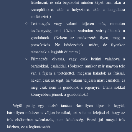
létrehozni, és oda bepakolni minden képet, ami akár a
szereplőinkre, akár a helyszínre, akár a hangulatra
emlékeztet.)
Testmozgás vagy valami teljesen más, monoton
tevékenység, ami közben szabadon szárnyalhatnak a
gondolatok. (Nekem az autóvezetés ilyen, meg a
porszívózás. Ne kérdezzétek, miért, de ilyenkor
támadnak a legjobb ötleteim.)
Filmnézés, olvasás, vagy csak beülni valahová a
barátokkal, családdal. (Sokszor, amikor már nagyon tele
van a fejem a történettel, mégsem haladok az írással,
nekem csak az segít, ha valami teljesen mást csinálok, és
még csak nem is gondolok a regényre. Utána sokkal
könnyebben jönnek a gondolatok.)
Végül pedig egy utolsó tanács: Bármilyen típus is legyél,
bármilyen módszer is váljon be nálad, azt soha ne felejtsd el, hogy az
írás elsősorban szórakozás, nem kötelesség. Érezd jól magad írás
közben, ez a legfontosabb.