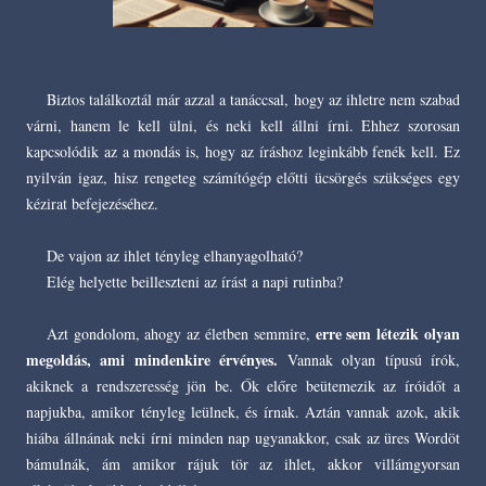
Biztos találkoztál már azzal a tanáccsal, hogy az ihletre nem szabad
várni, hanem le kell ülni, és neki kell állni írni. Ehhez szorosan
kapcsolódik az a mondás is, hogy az íráshoz leginkább fenék kell. Ez
nyilván igaz, hisz rengeteg számítógép előtti ücsörgés szükséges egy
kézirat befejezéséhez.
De vajon az ihlet tényleg elhanyagolható?
Elég helyette beilleszteni az írást a napi rutinba?
erre sem létezik olyan
Azt gondolom, ahogy az életben semmire,
megoldás, ami mindenkire érvényes.
Vannak olyan típusú írók,
akiknek a rendszeresség jön be. Ők előre beütemezik az íróidőt a
napjukba, amikor tényleg leülnek, és írnak. Aztán vannak azok, akik
hiába állnának neki írni minden nap ugyanakkor, csak az üres Wordöt
bámulnák, ám amikor rájuk tör az ihlet, akkor villámgyorsan