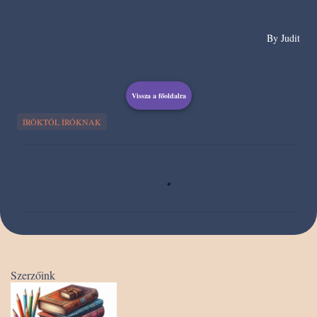
By Judit
Vissza a főoldalra
ÍRÓKTÓL ÍRÓKNAK
M
e
g
j
e
g
Szerzőink
y
z