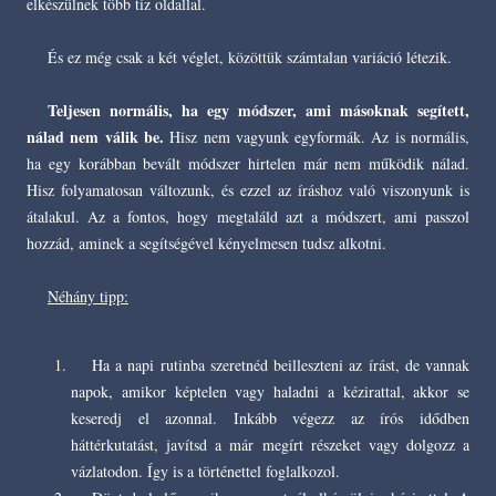
elkészülnek több tíz oldallal.
És ez még csak a két véglet, közöttük számtalan variáció létezik.
Teljesen normális, ha egy módszer, ami másoknak segített,
nálad nem válik be.
Hisz nem vagyunk egyformák. Az is normális,
ha egy korábban bevált módszer hirtelen már nem működik nálad.
Hisz folyamatosan változunk, és ezzel az íráshoz való viszonyunk is
átalakul. Az a fontos, hogy megtaláld azt a módszert, ami passzol
hozzád, aminek a segítségével kényelmesen tudsz alkotni.
Néhány tipp:
Ha a napi rutinba szeretnéd beilleszteni az írást, de vannak
napok, amikor képtelen vagy haladni a kézirattal, akkor se
keseredj el azonnal. Inkább végezz az írós idődben
háttérkutatást, javítsd a már megírt részeket vagy dolgozz a
vázlatodon. Így is a történettel foglalkozol.