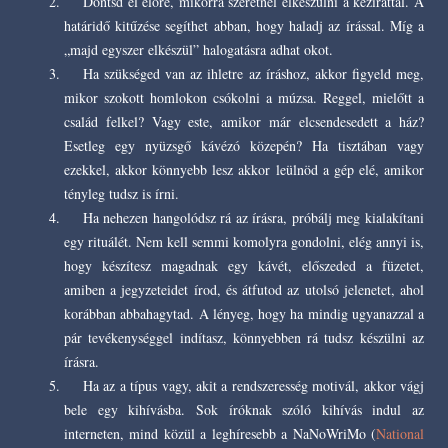
Döntsd el előre, mikorra szeretnél elkészülni a kézirattal. A
határidő kitűzése segíthet abban, hogy haladj az írással. Míg a
„majd egyszer elkészül” halogatásra adhat okot.
Ha szükséged van az ihletre az íráshoz, akkor figyeld meg,
mikor szokott homlokon csókolni a múzsa. Reggel, mielőtt a
család felkel? Vagy este, amikor már elcsendesedett a ház?
Esetleg egy nyüzsgő kávézó közepén? Ha tisztában vagy
ezekkel, akkor könnyebb lesz akkor leülnöd a gép elé, amikor
tényleg tudsz is írni.
Ha nehezen hangolódsz rá az írásra, próbálj meg kialakítani
egy rituálét. Nem kell semmi komolyra gondolni, elég annyi is,
hogy készítesz magadnak egy kávét, előszeded a füzetet,
amiben a jegyzeteidet írod, és átfutod az utolsó jelenetet, ahol
korábban abbahagytad. A lényeg, hogy ha mindig ugyanazzal a
pár tevékenységgel indítasz, könnyebben rá tudsz készülni az
írásra.
Ha az a típus vagy, akit a rendszeresség motivál, akkor vágj
bele egy kihívásba. Sok íróknak szóló kihívás indul az
interneten, mind közül a leghíresebb a NaNoWriMo (
National