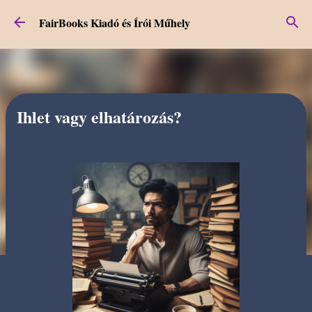
Ugrás a fő tartalomra
FairBooks Kiadó és Írói Műhely
Ihlet vagy elhatározás?